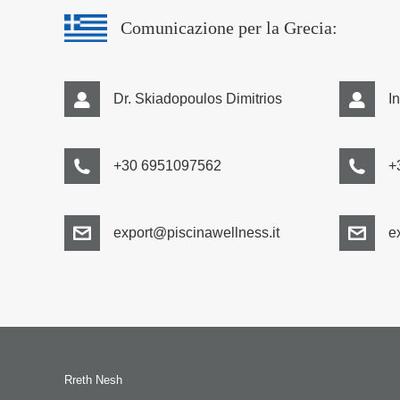
Comunicazione per la Grecia:
Dr. Skiadopoulos Dimitrios
I
+30 6951097562
+
export@piscinawellness.it
e
Rreth Nesh