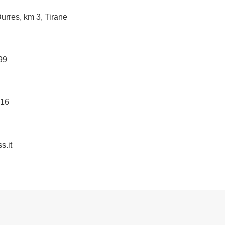
urres, km 3, Tirane
99
216
s.it