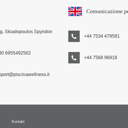
Comunicazione p
ng. Skiadopoulos Spyridon
+44 7534 479581
30 6955492502
+44 7568 96918
xport@piscinawellness.it
Kontakt