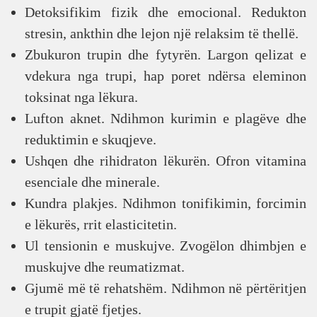
Detoksifikim fizik dhe emocional. Redukton
stresin, ankthin dhe lejon një relaksim të thellë.
Zbukuron trupin dhe fytyrën. Largon qelizat e
vdekura nga trupi, hap poret ndërsa eleminon
toksinat nga lëkura.
Lufton aknet. Ndihmon kurimin e plagëve dhe
reduktimin e skuqjeve.
Ushqen dhe rihidraton lëkurën. Ofron vitamina
esenciale dhe minerale.
Kundra plakjes. Ndihmon tonifikimin, forcimin
e lëkurës, rrit elasticitetin.
Ul tensionin e muskujve. Zvogëlon dhimbjen e
muskujve dhe reumatizmat.
Gjumë më të rehatshëm. Ndihmon në përtëritjen
e trupit gjatë fjetjes.