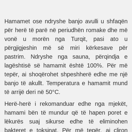
Hamamet ose ndryshe banjo avulli u shfaqën
për herë të parë në periudhën romake dhe më
vonë u morën nga Turqit, pasi ato u
përgjigjeshin më së miri kërkesave për
pastrim. Ndryshe nga sauna, përqindja e
lagështisë së hamamit është 100%. Për më
tepër, ai shoqërohet shpeshherë edhe me një
banjo të akullt. Temperatura e hamamit mund
të arrijë deri në 50°C.
Herë-herë i rekomanduar edhe nga mjekët,
hamami bën të mundur që të hapen poret e
lëkurës suaj sikurse edhe të eliminohen
bakteret e toksinat. Për më tepër, ai çliron