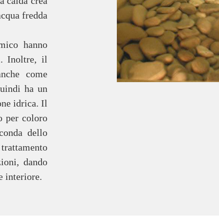
a calda crea
acqua fredda
rmico hanno
 Inoltre, il
anche come
quindi ha un
ne idrica. Il
o per coloro
econda dello
l trattamento
ioni, dando
 interiore.