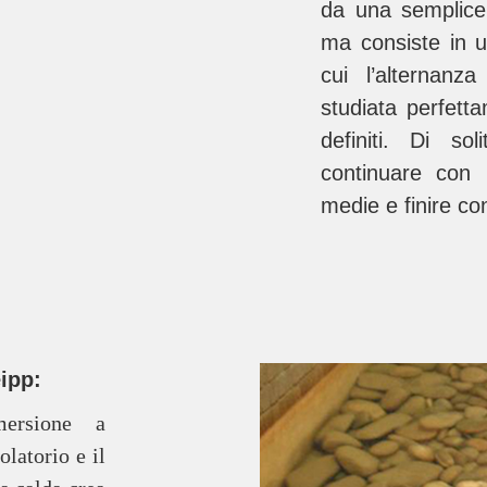
da una semplice 
ma consiste in u
cui l’alternan
studiata perfett
definiti. Di so
continuare con 
medie e finire co
ipp:
mersione a
olatorio e il