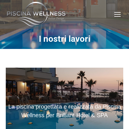
I nostri lavori
Tu sei qui:
La piscina progettata e realizzata da Piscina
Wellness per Brilliant Hotel & SPA